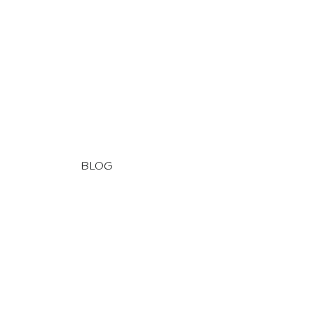
BLOG
. Blog
. Deutsch
. Navigation
. Pêche
. Traversées
. Vie à bord
A. Départ
B. Espagne
Bateau