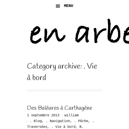
MENU
Category archive: . Vie
à bord
Des Baléares à Carthagène
1 septembre 2013
william
. Blog
,
. Navigation
,
. Pêche
,
.
Traversées
,
. Vie à bord
,
B.