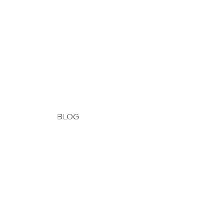
BLOG
. Blog
. Deutsch
. Navigation
. Pêche
. Traversées
. Vie à bord
A. Départ
B. Espagne
Bateau