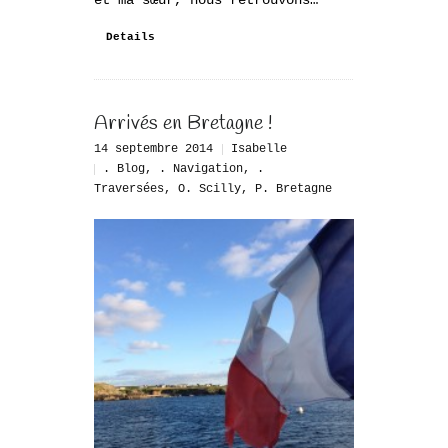
et ma sœur, nous retrouvons…
Details
Arrivés en Bretagne !
14 septembre 2014
Isabelle
. Blog
,
. Navigation
,
.
Traversées
,
O. Scilly
,
P. Bretagne