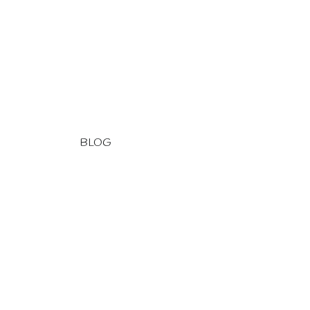
BLOG
. Blog
. Deutsch
. Navigation
. Pêche
. Traversées
. Vie à bord
A. Départ
B. Espagne
Bateau
C. Maroc