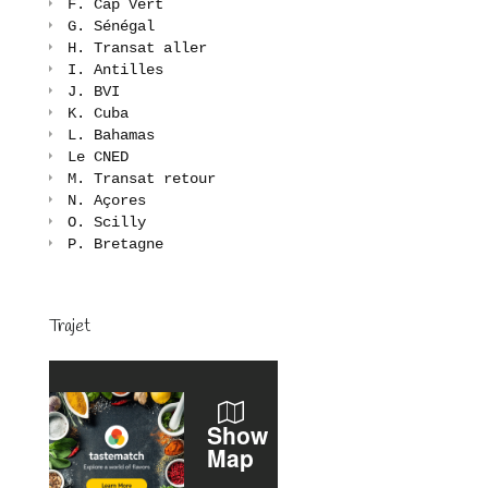
F. Cap Vert
G. Sénégal
H. Transat aller
I. Antilles
J. BVI
K. Cuba
L. Bahamas
Le CNED
M. Transat retour
N. Açores
O. Scilly
P. Bretagne
Trajet