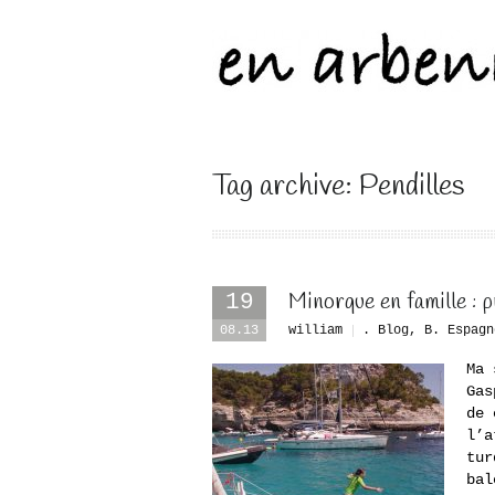
Tag archive: Pendilles
Minorque en famille : 
19
08.13
william
. Blog
,
B. Espagn
Ma 
Gas
de 
l’a
tur
bal