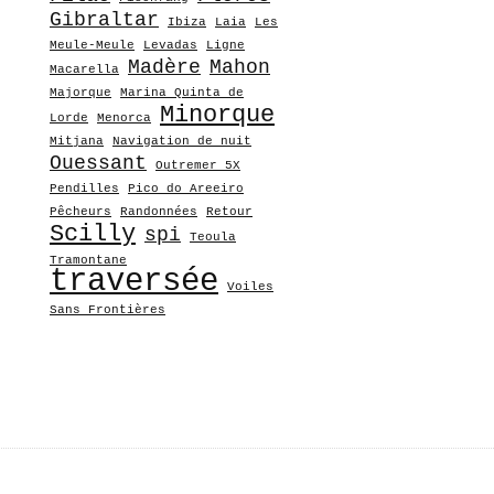
Gibraltar
Ibiza
Laia
Les
Meule-Meule
Levadas
Ligne
Madère
Mahon
Macarella
Majorque
Marina Quinta de
Minorque
Lorde
Menorca
Mitjana
Navigation de nuit
Ouessant
Outremer 5X
Pendilles
Pico do Areeiro
Pêcheurs
Randonnées
Retour
Scilly
spi
Teoula
Tramontane
traversée
Voiles
Sans Frontières