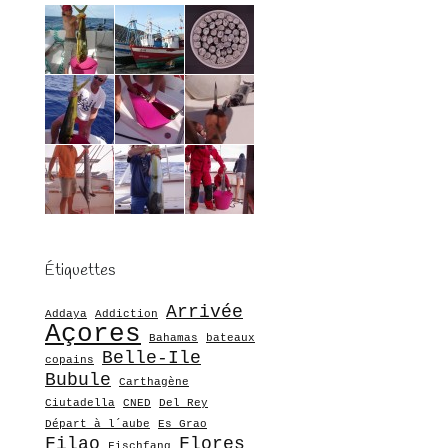
Étiquettes
Arrivée
Addaya
Addiction
Açores
Bahamas
bateaux
Belle-Ile
copains
Bubule
Carthagène
Ciutadella
CNED
Del Rey
Départ à l´aube
Es Grao
Filao
Flores
Fischfang