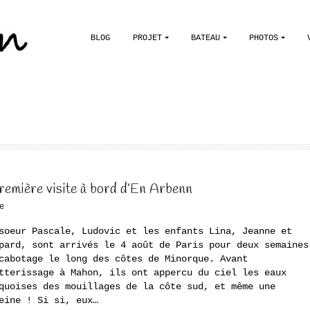
BLOG
PROJET
BATEAU
PHOTOS
première visite à bord d’En Arbenn
e
soeur Pascale, Ludovic et les enfants Lina, Jeanne et
pard, sont arrivés le 4 août de Paris pour deux semaines
cabotage le long des côtes de Minorque. Avant
tterissage à Mahon, ils ont appercu du ciel les eaux
quoises des mouillages de la côte sud, et même une
eine ! Si si, eux…