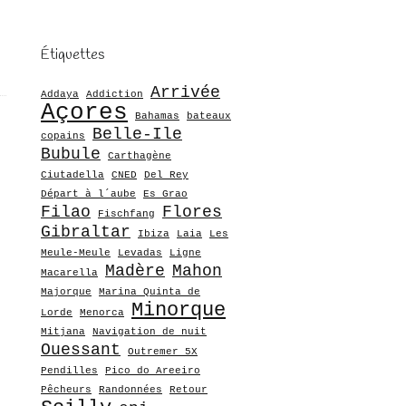
Étiquettes
Arrivée
Addaya
Addiction
Açores
Bahamas
bateaux
Belle-Ile
copains
Bubule
Carthagène
Ciutadella
CNED
Del Rey
Départ à l´aube
Es Grao
Filao
Flores
Fischfang
Gibraltar
Ibiza
Laia
Les
Meule-Meule
Levadas
Ligne
Madère
Mahon
Macarella
Majorque
Marina Quinta de
Minorque
Lorde
Menorca
Mitjana
Navigation de nuit
Ouessant
Outremer 5X
Pendilles
Pico do Areeiro
Pêcheurs
Randonnées
Retour