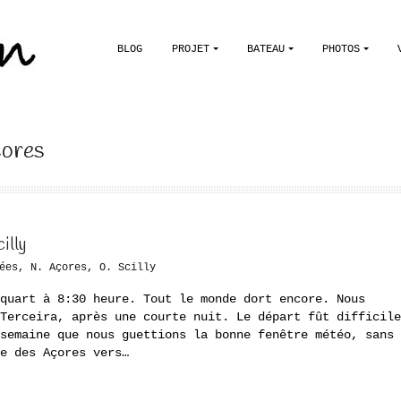
BLOG
PROJET
BATEAU
PHOTOS
çores
illy
ées
,
N. Açores
,
O. Scilly
quart à 8:30 heure. Tout le monde dort encore. Nous
Terceira, après une courte nuit. Le départ fût difficile
semaine que nous guettions la bonne fenêtre météo, sans
e des Açores vers…