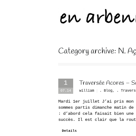
Category archive: N. A
Traversée Acores – Sc
1
07.14
william
. Blog
,
. Travers
Mardi 1er juillet J’ai pris mon 
sommes partis dimanche matin de 
: d’abord cela faisait bien une 
succès. Il est clair que la rout
Details