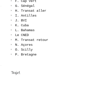
F. Cap Vert
G. Sénégal
H. Transat aller
I. Antilles
J. BVI
K. Cuba
L. Bahamas
Le CNED
M. Transat retour
N. Açores
O. Scilly
P. Bretagne
Trajet