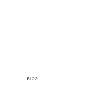
BLOG
. Blog
. Deutsch
. Navigation
. Pêche