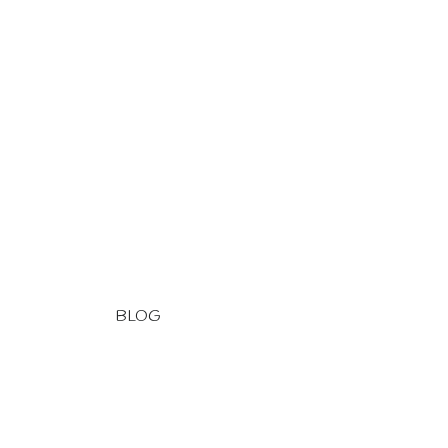
BLOG
. Blog
. Deutsch
. Navigation
. Pêche
. Traversées