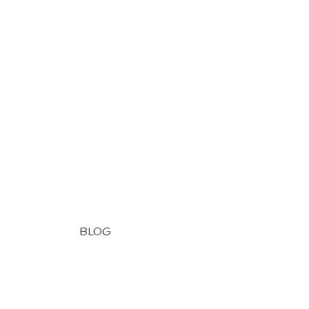
BLOG
. Blog
. Deutsch
. Navigation
. Pêche