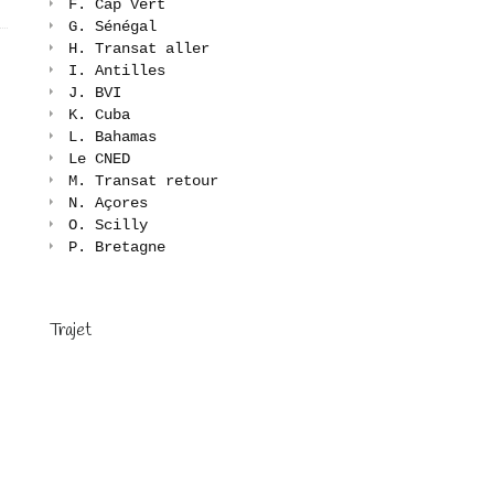
F. Cap Vert
G. Sénégal
H. Transat aller
I. Antilles
J. BVI
K. Cuba
L. Bahamas
Le CNED
M. Transat retour
N. Açores
O. Scilly
P. Bretagne
Trajet