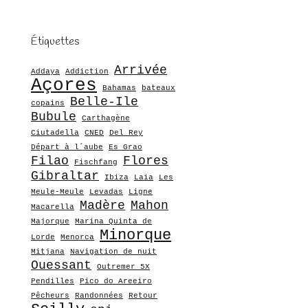
Étiquettes
Arrivée
Addaya
Addiction
Açores
Bahamas
bateaux
Belle-Ile
copains
Bubule
Carthagène
Ciutadella
CNED
Del Rey
Départ à l´aube
Es Grao
Filao
Flores
Fischfang
Gibraltar
Ibiza
Laia
Les
Meule-Meule
Levadas
Ligne
Madère
Mahon
Macarella
Majorque
Marina Quinta de
Minorque
Lorde
Menorca
Mitjana
Navigation de nuit
Ouessant
Outremer 5X
Pendilles
Pico do Areeiro
Pêcheurs
Randonnées
Retour