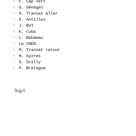
F. Cap Vert
G. Sénégal
H. Transat aller
I. Antilles
J. BVI
K. Cuba
L. Bahamas
Le CNED
M. Transat retour
N. Açores
O. Scilly
P. Bretagne
Trajet