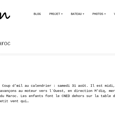
BLOG
PROJET
BATEAU
PHOTOS
aroc
 Coup d’œil au calendrier : samedi 31 août. Il est midi,
avançons au moteur vers l´Ouest, en direction M’diq, mer
du Maroc. Les enfants font le CNED dehors sur la table d
etit vent qui…