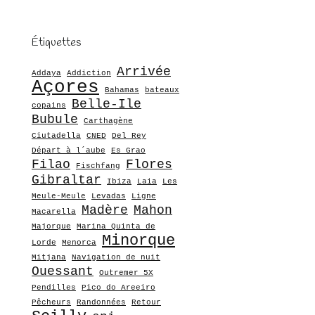
Étiquettes
Arrivée
Addaya
Addiction
Açores
Bahamas
bateaux
Belle-Ile
copains
Bubule
Carthagène
Ciutadella
CNED
Del Rey
Départ à l´aube
Es Grao
Filao
Flores
Fischfang
Gibraltar
Ibiza
Laia
Les
Meule-Meule
Levadas
Ligne
Madère
Mahon
Macarella
Majorque
Marina Quinta de
Minorque
Lorde
Menorca
Mitjana
Navigation de nuit
Ouessant
Outremer 5X
Pendilles
Pico do Areeiro
Pêcheurs
Randonnées
Retour